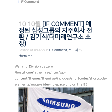
IF Comment
10 10월
[IF COMMENT] 예
정된 삼성그룹의 지주회사 전
환 / 김기식(더미래연구소 소
장)
Posted at 09:45h
in
IF Comment
,
보고서
by
themirae
Warning: Division by zero in
/host/home1/themirae/html/wp-
content/themes/themirae/includes/shortcodes/shortcode-
elements/image-slider-no-space.php on line 93