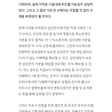
기회이며
,
실제 가까운 시일내에 추진될 가능성이 상당히
있다
.
그리고 그 결과 가장 큰 수혜자는 두말할 것 없이 이
재용 부회장이 될 것이다
.
현재 이재용 부회장의 삼성전자에 대한 직접 지분은 1%
가 안되고, 이건희 회장 등 일가와 계열사등 특수관계인
지분을 모두 합쳐도 약 17%수준이며, 삼성생명 지분을
제외하면 약 10% 수준에 불과하다. 그런데 지주회사로
전환하면 삼성생명이 보유한 삼성전자 지분 매입 없이도
20%가 넘는 지배력을 확보할 수 있고, 삼성생명이 보유
한 삼성전자 지분을 매입할 경우에는 30% 확보할 수 있
다. 어느 경우든 지금보다 이재용 부회장 등 오너일가의
지배력이 2배 증가하는 것이다. 이재용 부회장의 삼성지
주회사에 대한 지배력(지분율)도 분할된 전자와 물산의
지주사간 합병비율에 따라 변동되겠지만 분할 및 공개매
수 등을 통해 강화될 것이 분명하다.
그러나 지주사 전환을 위한 엘리엇 등 외국인 주주와 타협
과정에서 고액 현금 배당이 포함될 경우, 지배구조 안정화