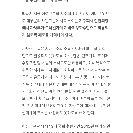
따라서 지금 삼성그룹의 지주회사 전환만이 아니고 앞으
로 대부분의 재벌그룹에서 이루어질
지주회사 전환과정
에서 자사주가 오너일가의 지배력 강화수단으로 악용되
지 않도록 제도를 개혁해야 한다
.
자사주 취득은 지배주주의 소유·지배권 확보 및 강화수
단으로 활용되지 못하도록 소각, 합병, 단주처리, 주식매
수청구권 행사 등의 목적으로만 허용하고, 소각 목적으로
취득한 자사주는 지체없이 소각하도록 하거나, 자사주 취
득은 자유롭게 하더라도 처분시 신주 발행과 마찬가지로
기존 주주에게 지분 비율대로 매각하도록 해야 한다. 또한
지주회사 전환을 위한 인적 분할 시 분할 전에 자사주를
모두 매각 혹은 소각하거나 주주에게 배분하도록 하는 한
편, 기존회사가 보유하고 있는 자사주에 대해서는 분할신
설회사의 주식을 배정하지 못하도록 해야 한다.
이점과 관련해서
19
대 국회 후반기인
2015
년 여러 의원