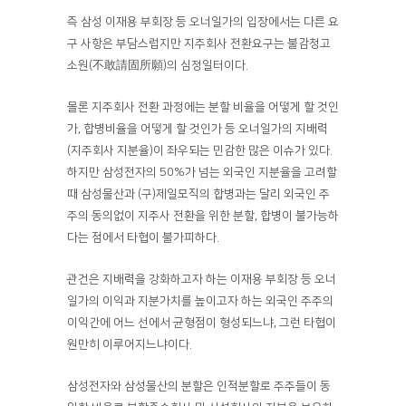
즉 삼성 이재용 부회장 등 오너일가의 입장에서는 다른 요
구 사항은 부담스럽지만 지주회사 전환요구는 불감청고
소원(不敢請固所願)의 심정일터이다.
몰론 지주회사 전환 과정에는 분할 비율을 어떻게 할 것인
가, 합병비율을 어떻게 할 것인가 등 오너일가의 지배력
(지주회사 지분율)이 좌우되는 민감한 많은 이슈가 있다.
하지만 삼성전자의 50%가 넘는 외국인 지분율을 고려할
때 삼성물산과 (구)제일모직의 합병과는 달리 외국인 주
주의 동의없이 지주사 전환을 위한 분할, 합병이 불가능하
다는 점에서 타협이 불가피하다.
관건은 지배력을 강화하고자 하는 이재용 부회장 등 오너
일가의 이익과 지분가치를 높이고자 하는 외국인 주주의
이익간에 어느 선에서 균형점이 형성되느냐, 그런 타협이
원만히 이루어지느냐이다.
삼성전자와 삼성물산의 분할은 인적분할로 주주들이 동