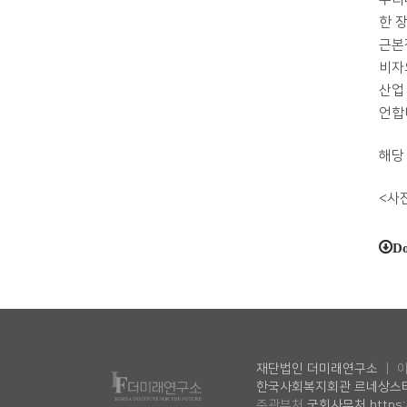
한 
근본
비자
산업
언합
해당
<사진
D
재단법인 더미래연구소
ㅣ 
한국사회복지회관 르네상스
주관부처
국회사무처 https://