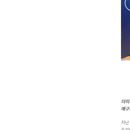
더미
매구
지난
우리