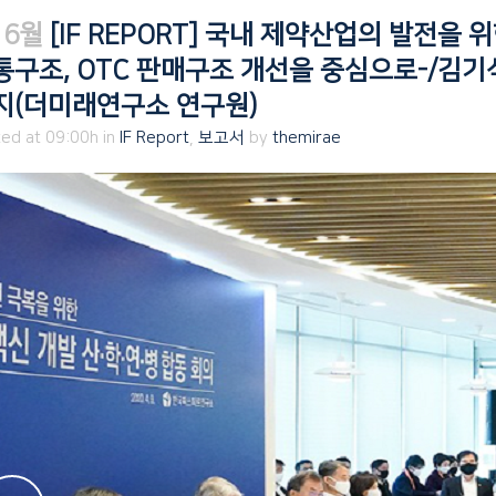
 6월
[IF REPORT] 국내 제약산업의 발전을
통구조, OTC 판매구조 개선을 중심으로-/김기
지(더미래연구소 연구원)
ed at 09:00h
in
IF Report
,
보고서
by
themirae