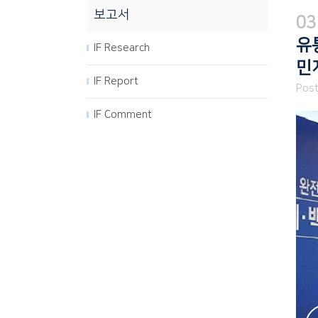
보고서
03
유
IF Research
민
IF Report
Post
IF Comment